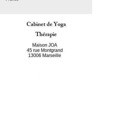
Cabinet de Yoga
Thérapie
Maison JOA
45 rue Montgrand
13006 Marseille
E-mail
namaste@sergeyogaclub.com
Newsletter mensuelle
s'abonner